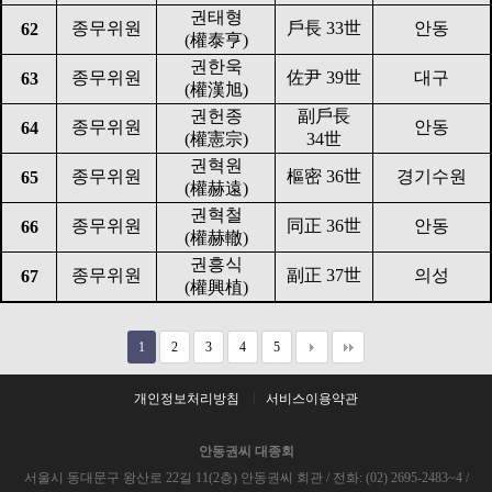
권태형
종무위원
戶長
33
世
안동
62
(
權泰亨
)
권한욱
종무위원
佐尹
39
世
대구
63
(
權漢旭
)
권헌종
副戶長
종무위원
안동
64
(
權憲宗
)
34
世
권혁원
종무위원
樞密
36
世
경기수원
65
(
權赫遠
)
권혁철
종무위원
同正
36
世
안동
66
(
權赫轍
)
권흥식
종무위원
副正
37
世
의성
67
(
權興植
)
1
2
3
4
5
개인정보처리방침
서비스이용약관
안동권씨 대종회
서울시 동대문구 왕산로 22길 11(2층) 안동권씨 회관 / 전화: (02) 2695-2483~4 /