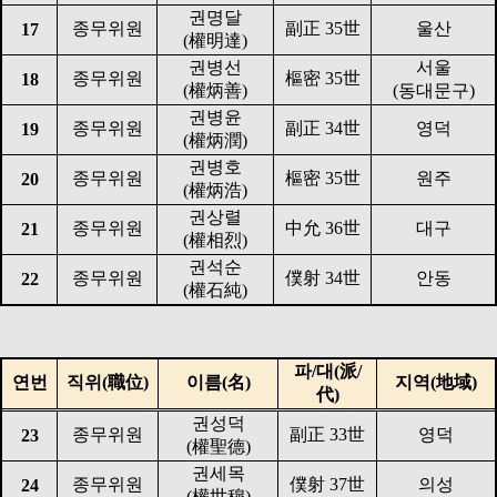
권명달
종무위원
副正
35
世
울산
17
(
權明達
)
권병선
서울
종무위원
樞密
35
世
18
(
權炳善
)
(
동대문구
)
권병윤
종무위원
副正
34
世
영덕
19
(
權炳潤
)
권병호
종무위원
樞密
35
世
원주
20
(
權炳浩
)
권상렬
종무위원
中允
36
世
대구
21
(
權相烈
)
권석순
종무위원
僕射
34
世
안동
22
(
權石純
)
파
/
대
(
派
/
연번
직위
(
職位
)
이름
(
名
)
지역
(
地域
)
代
)
권성덕
종무위원
副正
33
世
영덕
23
(
權聖德
)
권세목
종무위원
僕射
37
世
의성
24
(
權世穆
)