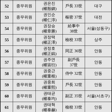
권은진
종무위원
戶長
33
世
대구
52
(
權殷鎭
)
권인순
종무위원
樞密
37
世
대전
53
(
權仁淳
)
권장승
給事中
종무위원
서울
(
성동구
)
54
(
權章勝
)
38
世
권정택
종무위원
檢校
33
世
상주
55
(
權正澤
)
권정호
종무위원
同正
36
世
안동
56
(
權正鎬
)
권주연
副戶長
종무위원
안동
57
(
權宙衍
)
37
世
권중근
종무위원
侍中
32
世
안동
58
(
權重根
)
권중희
종무위원
戶長
32
世
안동
59
(
權重熙
)
권태균
종무위원
副正
35
世
서울
(
서초구
)
60
(
權泰均
)
권태혁
종무위원
檢校
33
世
안동
61
(
權泰赫
)