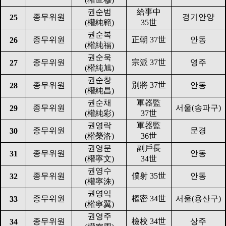
권순범
給事中
종무위원
경기안양
25
(
權純範
)
35
世
권순복
종무위원
正朝
37
世
안동
26
(
權純福
)
권순욱
종무위원
宗派
37
世
영주
27
(
權純旭
)
권순창
종무위원
別將
37
世
안동
28
(
權純昌
)
권순채
軍器監
종무위원
서울
(
송파구
)
29
(
權純彩
)
37
世
권영락
軍器監
종무위원
문경
30
(
權榮洛
)
36
世
권영문
副戶長
종무위원
안동
31
(
權寧文
)
34
世
권영수
종무위원
僕射
35
世
안동
32
(
權寧洙
)
권영익
종무위원
樞密
34
世
서울
(
용산구
)
33
(
權寧翼
)
권영주
종무위원
檢校
34
世
상주
34