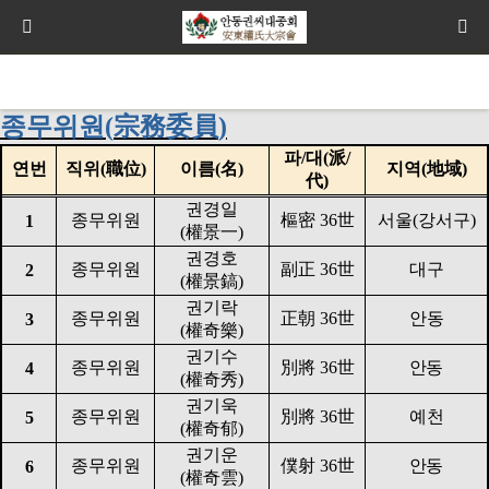
종무위원
(
宗務委員
)
파
/
대
(
派
/
연번
직위
(
職位
)
이름
(
名
)
지역
(
地域
)
代
)
권경일
종무위원
樞密
36
世
서울
(
강서구
)
1
(
權景一
)
권경호
종무위원
副正
36
世
대구
2
(
權景鎬
)
권기락
종무위원
正朝
36
世
안동
3
(
權奇樂
)
권기수
종무위원
別將
36
世
안동
4
(
權奇秀
)
권기욱
종무위원
別將
36
世
예천
5
(
權奇郁
)
권기운
종무위원
僕射
36
世
안동
6
(
權奇雲
)