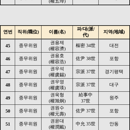
(
權五琸
)
파
/
대
(
派
/
연번
직위
(
職位
)
이름
(
名
)
지역
(
地域
)
代
)
권용제
종무위원
樞密
34
世
대전
45
(
權容濟
)
권용호
종무위원
佐尹
38
世
포항
46
(
權容浩
)
권우석
종무위원
宗派
37
世
경기평택
47
(
權虞錫
)
권우영
종무위원
宗派
37
世
대구
48
(
權虞瑛
)
권욱형
給事中
종무위원
원주
49
(
權旭炯
)
37
世
권원수
종무위원
佐尹
37
世
포항
50
(
權元壽
)
권윤대
종무위원
中允
35
世
안동
51
(
權潤戴
)