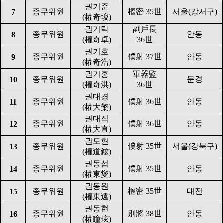
권기준
종무위원
樞密
35
世
서울
(
강서구
)
7
(
權奇埈
)
권기탁
副戶長
종무위원
안동
8
(
權奇卓
)
36
世
권기호
종무위원
僕射
37
世
안동
9
(
權奇浩
)
권기홍
軍器監
종무위원
문경
10
(
權奇洪
)
36
世
권대경
종무위원
僕射
36
世
안동
11
(
權大檠
)
권대직
종무위원
僕射
36
世
안동
12
(
權大直
)
권도현
종무위원
僕射
35
世
서울
(
강북구
)
13
(
權道鉉
)
권동섭
종무위원
僕射
35
世
안동
14
(
權東燮
)
권동원
종무위원
樞密
35
世
대전
15
(
權東遠
)
권동현
종무위원
別將
38
世
안동
16
(
權瞳玹
)