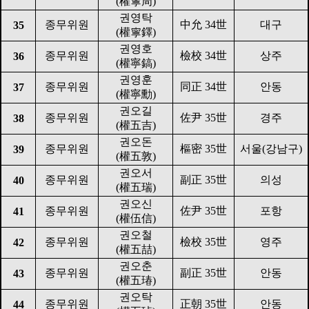
(
權寧周
)
권영탁
종무위원
中允
34
世
대구
35
(
權寧鐸
)
권영호
종무위원
檢校
34
世
상주
36
(
權寧鎬
)
권영훈
종무위원
同正
34
世
안동
37
(
權寧勳
)
권오길
종무위원
佐尹
35
世
경주
38
(
權五吉
)
권오돈
종무위원
樞密
35
世
서울
(
강남구
)
39
(
權五敦
)
권오서
종무위원
副正
35
世
의성
40
(
權五瑞
)
권오신
종무위원
佐尹
35
世
포항
41
(
權伍信
)
권오철
종무위원
檢校
35
世
영주
42
(
權五喆
)
권오춘
종무위원
副正
35
世
안동
43
(
權五瑃
)
권오탁
종무위원
正朝
35
世
안동
44