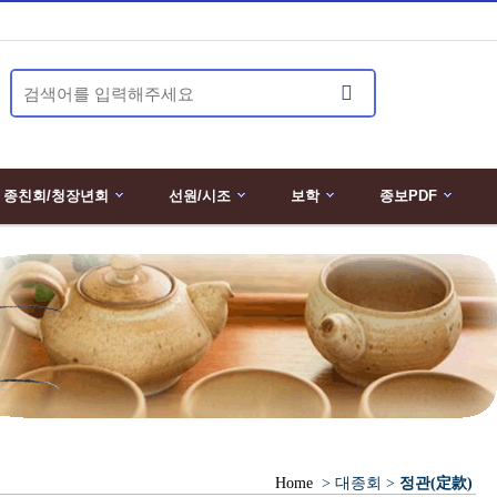
종친회/청장년회
선원/시조
보학
종보PDF
Home
> 대종회 >
정관(定款)