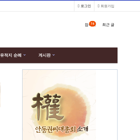
로그인
회원가입
74
접속자
최근 글
유적지 순례
게시판