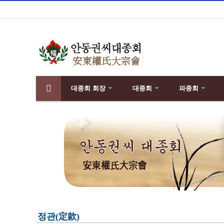
대종회 회장
대종회
파종회
분류
하위분류
정관(定款)