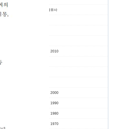
제례위원 및 별유사
종보편집위원
정관(定款)
원계(原系)
안동권씨 연혁 2010
종시(宗是)
사무처
찾아오시는 길
안동권씨 연혁 2000
안동권씨 연혁 1990
안동권씨 연혁 1980
안동권씨 연혁 1970