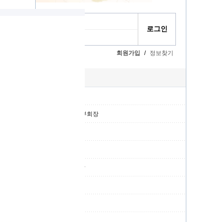
회원가입
/
정보찾기
자동로그인
대종회
고문
상임위원 및 부회장
이사
종무위원
위원회 위원장
파종회장
지역회장
청장년회장