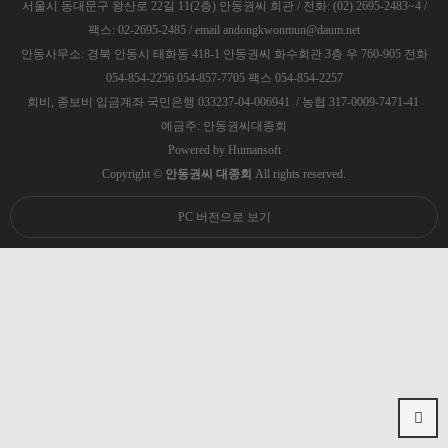
서울시 동대문구 왕산로 22길 11(2층) 안동권씨 회관 / 전화: (02) 2695-2483~4 /
팩스: 02-2695-2485 / email andongkwonmun@daum.net
안동사무소: 경북 안동시 태화동 418-1 안동권씨 화수회관 3층 우 760-905 전화
054-854-2256 054-857-7705 팩스 054-854-2257
회비, 종보비 입금계좌 국민은행 033237-04-006941 / 농협 317-0009-7471-41
예금주: 안동권씨대종회
Powered by
Humansoft
Copyright ©
안동권씨 대종회
All rights reserved.
PC 버전으로 보기