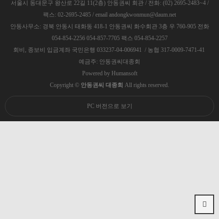
서울시 동대문구 왕산로 22길 11(2층) 안동권씨 회관 / 전화: (02) 2695-2483~4 /
팩스: 02-2695-2485 / email andongkwonmun@daum.net
안동사무소: 경북 안동시 태화동 418-1 안동권씨 화수회관 3층 우 760-905 전화
054-854-2256 054-857-7705 팩스 054-854-2257
회비, 종보비 입금계좌 국민은행 033237-04-006941 / 농협 317-0009-7471-41
예금주: 안동권씨대종회
Powered by
Humansoft
Copyright ©
안동권씨 대종회
All rights reserved.
PC 버전으로 보기