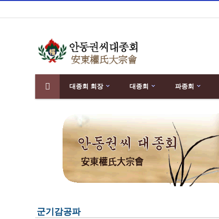
대종회 회장
대종회
파종회
분류
하위분류
군기감공파