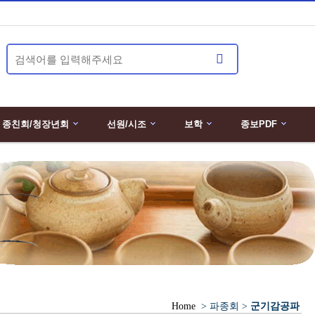
종친회/청장년회
선원/시조
보학
종보PDF
Home
> 파종회 >
군기감공파