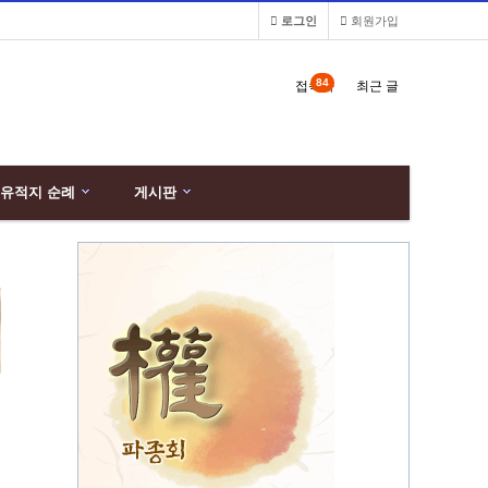
로그인
회원가입
84
접속자
최근 글
유적지 순례
게시판