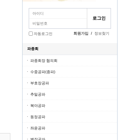
회원가입
/
정보찾기
자동로그인
파종회
파종회장 협의회
수중공파(종파)
부호장공파
추밀공파
복야공파
동정공파
좌윤공파
별장공파