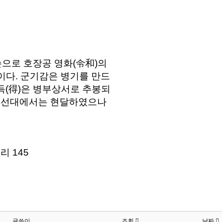
대손으로 호장공 영화(令和)의
이다. 군기감은 병기를 만드
 득(得)은 병부상서로 추봉되
. 선대에서는 현달하였으나
리 145
글쓴이
조회
날짜