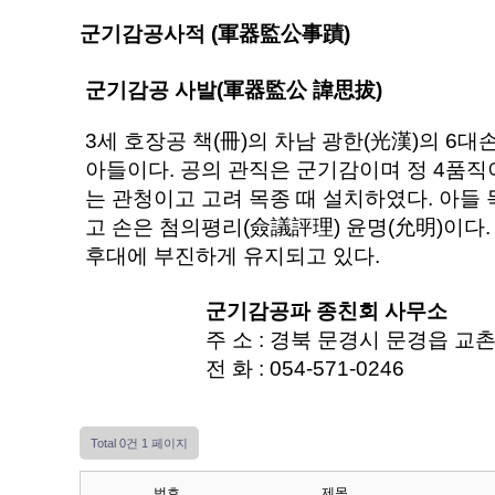
군기감공사적 (軍器監公事蹟)
군기감공 사발(軍器監公 諱思拔)
3세 호장공 책(冊)의 차남 광한(光漢)의 6
아들이다. 공의 관직은 군기감이며 정 4품직
는 관청이고 고려 목종 때 설치하였다. 아들
고 손은 첨의평리(僉議評理) 윤명(允明)이다
후대에 부진하게 유지되고 있다.
군기감공파 종친회 사무소
주 소 : 경북 문경시 문경읍 교촌
전 화 : 054-571-0246
Total 0건
1 페이지
번호
제목