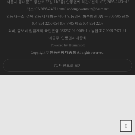
서울시 동대문구 왕산로 22길 11(2층) 안동권씨 회관 / 전화: (02) 2695-2483~4 /
팩스: 02-2695-2485 / email andongkwonmun@daum.net
안동사무소: 경북 안동시 태화동 418-1 안동권씨 화수회관 3층 우 760-905 전화
054-854-2256 054-857-7705 팩스 054-854-2257
회비, 종보비 입금계좌 국민은행 033237-04-006941 / 농협 317-0009-7471-41
예금주: 안동권씨대종회
Powered by
Humansoft
Copyright ©
안동권씨 대종회
All rights reserved.
PC 버전으로 보기