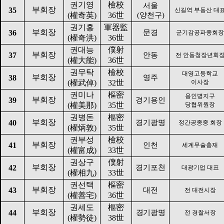
권기영
檢校
서울
부회장
35
신길역 부동산 대
(
權奇英
)
36
世
(
양천구
)
권기홍
軍器監
부회장
36
문경
군기감공파종회장
(
權奇洪
)
36
世
권대능
僕射
부회장
37
안동
전 안동청장년회
(
權大能
)
36
世
권무탁
檢校
대영고등학교
부회장
38
영주
(
權武倬
)
32
世
이사장
권미나
樞密
용인병지구
부회장
39
경기용인
(
權美那
)
35
世
당협위원장
권병돈
樞密
부회장
40
경기광명
정간공종중 회장
(
權炳敦
)
35
世
권부성
檢校
부회장
41
인천
세계무술총재
(
權富成
)
33
世
권상구
僕射
부회장
42
경기포천
대광기업 대표
(
權相九
)
33
世
권선택
樞密
부회장
43
대전
전 대전시장
(
權善宅
)
36
世
권세도
樞密
부회장
44
경기광명
전 경찰서장
(
權勢徒
)
38
世