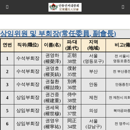
상임위원 및 부회장
(
常任委員
,
副會長
)
파
/
대
지역
연번
직위
(
職位
)
이름
(
名
)
비고
(
備
(
派
/
代
)
(
地域
)
권영하
正朝
서울
전 서울
수석부회장
1
(
權榮澤
)
38
世
(
영등포구
)
영등포종
권영호
僕射
수석부회장
2
부산
전 부산종
(
權英鎬
)
35
世
권철환
別將
수석부회장
3
안동
안동종친
(
權喆煥
)
36
世
권건중
侍中
상임부회장
4
제천
전 제천시 의
(
權建重
)
38
世
권세목
僕射
상임부회장
5
의성
복야공파
(
權世穆
)
37
世
권영우
同正
서울
상임부회장
6
전 영주
(
權寧祐
)
34
世
(
강남구
)