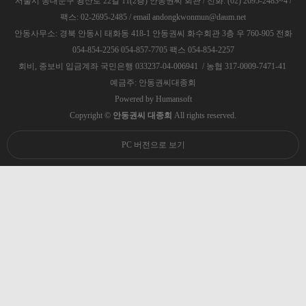
서울시 동대문구 왕산로 22길 11(2층) 안동권씨 회관 / 전화: (02) 2695-2483~4 /
팩스: 02-2695-2485 / email andongkwonmun@daum.net
안동사무소: 경북 안동시 태화동 418-1 안동권씨 화수회관 3층 우 760-905 전화
054-854-2256 054-857-7705 팩스 054-854-2257
회비, 종보비 입금계좌 국민은행 033237-04-006941 / 농협 317-0009-7471-41
예금주: 안동권씨대종회
Powered by
Humansoft
Copyright ©
안동권씨 대종회
All rights reserved.
PC 버전으로 보기