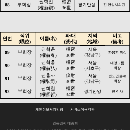
권혁진
樞密
부회장
88
경기안성
전 안성시의원
(
權赫鎭
)
36
世
직위
파
/
대
지역
비고
연번
이름
(
名
)
(
職位
)
(
派
/
代
)
(
地域
)
(
備考
)
권혁춘
樞密
서울
부회장
89
화봉회 회장
(
강남구
)
(
權赫春
)
36
世
권혁홍
樞密
서울
대양그룹
부회장
90
(
權赫弘
)
36
世
(
서초구
)
회장
권홍사
僕射
서울
반도건설
㈜
부회장
91
(
權弘司
)
36
世
(
강남구
)
회장
권희철
樞密
부회장
92
경기안양
전 이사
(
權凞哲
)
34
世
개인정보처리방침
서비스이용약관
안동권씨 대종회