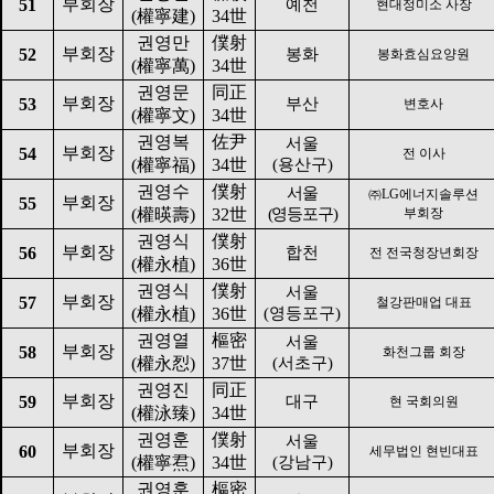
부회장
51
예천
현대정미소 사장
(
權寧建
)
34
世
권영만
僕射
부회장
52
봉화
봉화효심요양원
(
權寧萬
)
34
世
권영문
同正
부회장
53
부산
변호사
(
權寧文
)
34
世
권영복
佐尹
서울
부회장
54
전 이사
(
權寧福
)
34
世
(
용산구
)
권영수
僕射
서울
㈜
LG
에너지솔루션
부회장
55
(
權暎壽
)
32
世
(
영등포구
)
부회장
권영식
僕射
부회장
56
합천
전 전국청장년회장
(
權永植
)
36
世
권영식
僕射
서울
부회장
57
철강판매업 대표
(
權永植
)
36
世
(
영등포구
)
권영열
樞密
서울
부회장
58
화천그룹 회장
(
權永㤠
)
37
世
(
서초구
)
권영진
同正
부회장
59
대구
현 국회의원
(
權泳臻
)
34
世
권영훈
僕射
서울
부회장
60
세무법인 현빈대표
(
權寧焄
)
34
世
(
강남구
)
권영훈
樞密