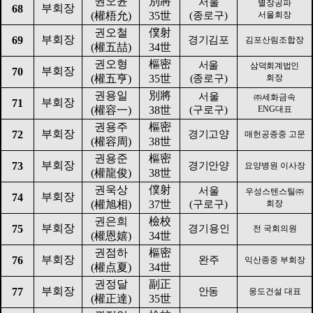
권오윤
別將
서울
별장공파
부회장
68
(
權梧允
)
35
世
(
종로구
)
서울회장
권오철
僕射
부회장
69
경기김포
김포산림조합장
(
權五喆
)
34
世
권오형
樞密
서울
삼덕회계법인
부회장
70
(
權五亨
)
35
世
(
종로구
)
회장
권용일
別將
서울
㈜
세화금속
부회장
71
(
權容一
)
38
世
(
구로구
)
ENG
대표
권용주
樞密
부회장
72
경기고양
매헌공종중 고문
(
權容周
)
38
世
권용준
樞密
부회장
73
경기안양
요양병원 이사장
(
權龍俊
)
38
世
권욱상
僕射
서울
우성스텐스틸
㈜
부회장
74
(
權旭相
)
37
世
(
구로구
)
회장
권은희
檢校
부회장
75
경기용인
전 국회의원
(
權恩嬉
)
34
世
권점하
樞密
부회장
76
완주
익산종중 부회장
(
權点夏
)
34
世
권정달
副正
부회장
77
안동
웅도건설 대표
(
權正達
)
35
世