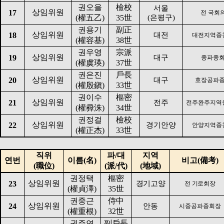
권오을
檢校
서울
상임위원
17
전 국회
(
權五乙
)
35
世
(
은평구
)
권용기
副正
상임위원
18
대전
대전지역종
(
權容基
)
38
世
권우영
宗派
상임위원
19
대구
종파종
(
權虞瑛
)
37
世
권은진
戶長
상임위원
20
대구
호장공파
(
權殷鎭
)
33
世
권이수
樞密
상임위원
21
전주
전주완주지역
(
權彛洙
)
34
世
권정걸
檢校
상임위원
22
경기안양
안양지역종
(
權正杰
)
33
世
직위
파
/
대
지역
연번
이름
(
名
)
비고
(
備考
)
(
職位
)
(
派
/
代
)
(
地域
)
권정택
樞密
상임위원
23
경기고양
전 기로회장
(
權貞澤
)
35
世
권중근
侍中
상임위원
24
안동
시중공파종회장
(
權重根
)
32
世
권주연
副戶長