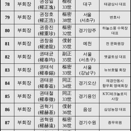
권정일
檢校
부회장
78
대구
태광상사 대표
(
權正逸
)
33
世
권정호
樞密
서울
부회장
79
변호사
(
權正浩
)
38
世
(
서초구
)
권중진
樞密
하늘소풍 수목장
부회장
80
경기양주
(
權重珍
)
32
世
대표
권창용
僕射
부회장
81
예천
전 문화원장
(
權滄龍
)
35
世
권태균
副正
서울
부회장
82
옛골토성 대표
(
權泰均
)
35
世
(
서초구
)
권태석
樞密
서울
부회장
83
뉴브호텔 회장
(
權泰錫
)
33
世
(
강남구
)
권태윤
同正
재경안동시
부회장
84
경기오산
(
權泰崙
)
34
世
향우회 명예회장
권태철
同正
KTC
테크놀로지
부회장
85
경기용인
(
權泰徹
)
33
世
사장
권혁기
僕射
부회장
86
음성
삼성농장 대표
(
權赫基
)
36
世
권혁원
樞密
부회장
87
경기수원
종무위원
(
權赫遠
)
36
世