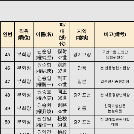
파
/
직위
대
지역
연번
이름
(
名
)
비고
(
備考
)
(
職位
)
(
派
/
(
地域
)
代
)
권순영
僕射
국민의힘 고양갑
부회장
45
경기고양
(
權純瑩
)
37
世
당협위원장
권순협
別將
부회장
46
안동
전 안동농협조합장
(
權純浹
)
37
世
권승일
副正
부회장
47
일본
일본관서종친회장
(
權勝一
)
35
世
권승호
同正
부회장
48
경기포천
전 서울청장년회장
(
權承昊
)
36
世
권승환
別將
한국요양신문
부회장
49
안동
(
權升煥
)
36
世
논설위원
권신일
檢校
전 코레일관광개발
부회장
50
경기포천
(
權信一
)
34
世
대표
권영건
檢校