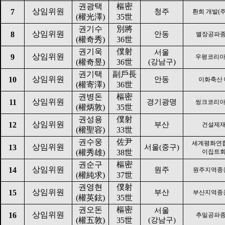
권광택
樞密
상임위원
7
청주
환희 개발
(
(
權光澤
)
35
世
권기수
別將
상임위원
8
안동
별장공파
(
權奇秀
)
36
世
권기욱
僕射
서울
상임위원
9
우평코리아
(
權奇昱
)
36
世
(
강남구
)
권기택
副戶長
상임위원
10
안동
이화축산
(
權寄澤
)
36
世
권병돈
樞密
상임위원
11
경기광명
씽크코리아
(
權炳敦
)
35
世
권성용
僕射
상임위원
12
부산
건설제
(
權聖容
)
33
世
권수웅
佐尹
세계평화연
상임위원
13
서울
(
중구
)
(
權秀雄
)
38
世
이집트
권순구
樞密
상임위원
14
원주
원주지역종
(
權純求
)
37
世
권영현
僕射
상임위원
15
부산
부산지역종
(
權英鉉
)
35
世
권오돈
樞密
서울
상임위원
16
추밀공파
(
權五敦
)
35
世
(
강남구
)