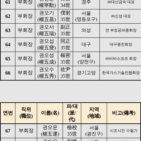
부회장
61
경주
㈜
대산금속 대표
(
權寧勳
)
34
世
권오기
僕射
서울
부회장
62
㈜
신성 대표
(
權五基
)
35
世
(
영등포구
)
권오서
副正
부회장
63
의성
전 부정공파종회장
(
權五瑞
)
35
世
권오섭
同正
부회장
64
대구
대구종친회장
(
權五燮
)
35
世
권오성
樞密
서울
부회장
65
㈜
비바스포츠 회장
(
權五成
)
35
世
(
양천구
)
권오수
佐尹
부회장
66
경기고양
한국가스기술인협회장
(
權五秀
)
35
世
파
/
대
직위
지역
연번
이름
(
名
)
(
派
/
비고
(
備考
)
(
職位
)
(
地域
)
代
)
권오운
檢校
서울
부회장
67
시조시인
·
수필가
(
權五運
)
35
世
(
광진구
)