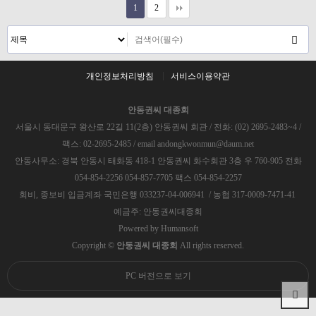
1
2
개인정보처리방침
서비스이용약관
안동권씨 대종회
서울시 동대문구 왕산로 22길 11(2층) 안동권씨 회관 / 전화: (02) 2695-2483~4 /
팩스: 02-2695-2485 / email andongkwonmun@daum.net
안동사무소: 경북 안동시 태화동 418-1 안동권씨 화수회관 3층 우 760-905 전화
054-854-2256 054-857-7705 팩스 054-854-2257
회비, 종보비 입금계좌 국민은행 033237-04-006941 / 농협 317-0009-7471-41
예금주: 안동권씨대종회
Powered by
Humansoft
Copyright ©
안동권씨 대종회
All rights reserved.
PC 버전으로 보기