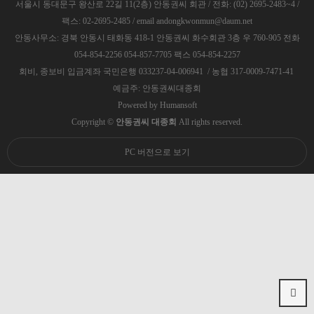
서울시 동대문구 왕산로 22길 11(2층) 안동권씨 회관 / 전화: (02) 2695-2483~4 /
팩스: 02-2695-2485 / email andongkwonmun@daum.net
안동사무소: 경북 안동시 태화동 418-1 안동권씨 화수회관 3층 우 760-905 전화
054-854-2256 054-857-7705 팩스 054-854-2257
회비, 종보비 입금계좌 국민은행 033237-04-006941 / 농협 317-0009-7471-41
예금주: 안동권씨대종회
Powered by
Humansoft
Copyright ©
안동권씨 대종회
All rights reserved.
PC 버전으로 보기