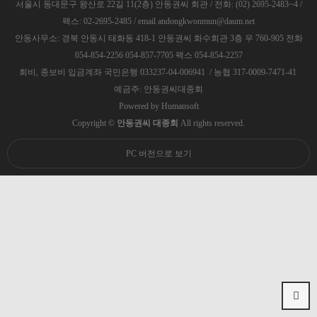
서울시 동대문구 왕산로 22길 11(2층) 안동권씨 회관 / 전화: (02) 2695-2483~4 /
팩스: 02-2695-2485 / email andongkwonmun@daum.net
안동사무소: 경북 안동시 태화동 418-1 안동권씨 화수회관 3층 우 760-905 전화
054-854-2256 054-857-7705 팩스 054-854-2257
회비, 종보비 입금계좌 국민은행 033237-04-006941 / 농협 317-0009-7471-41
예금주: 안동권씨대종회
Powered by
Humansoft
Copyright ©
안동권씨 대종회
All rights reserved.
PC 버전으로 보기