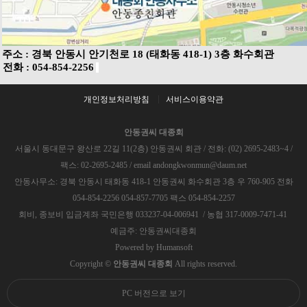
주소 : 경북 안동시 안기천로 18 (태화동 418-1) 3층 화수회관
전화 : 054-854-2256
개인정보처리방침
서비스이용약관
안동권씨 대종회
서울시 동대문구 왕산로 22길 11(2층) 안동권씨 회관 / 전화: (02) 2695-2483~4 /
팩스: 02-2695-2485 / email andongkwonmun@daum.net
안동사무소: 경북 안동시 태화동 418-1 안동권씨 화수회관 3층 우 760-905 전화
054-854-2256 054-857-7705 팩스 054-854-2257
회비, 종보비 입금계좌 국민은행 033237-04-006941 / 농협 317-0009-7471-41
예금주: 안동권씨대종회
Powered by
Humansoft
Copyright ©
안동권씨 대종회
All rights reserved.
PC 버전으로 보기