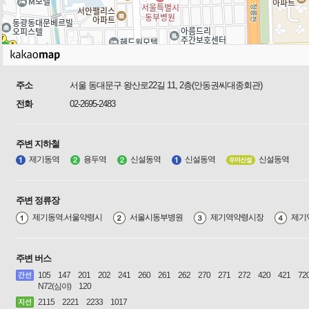
주소
서울 동대문구 왕산로22길 11, 2층(안동권씨대종회관)
전화
02-2695-2483
주변 지하철
제기동역
용두역
신설동역
신설동역
신설동역
주변 정류장
제기동역.서울약령시
서울시동부병원
제기역약령시장
제기
주변 버스
105
147
201
202
241
260
261
262
270
271
272
420
421
72
N72(심야)
120
2115
2221
2233
1017