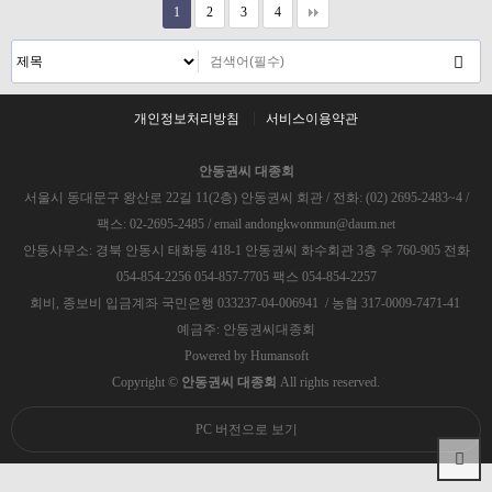
1
2
3
4
개인정보처리방침
서비스이용약관
안동권씨 대종회
서울시 동대문구 왕산로 22길 11(2층) 안동권씨 회관 / 전화: (02) 2695-2483~4 /
팩스: 02-2695-2485 / email andongkwonmun@daum.net
안동사무소: 경북 안동시 태화동 418-1 안동권씨 화수회관 3층 우 760-905 전화
054-854-2256 054-857-7705 팩스 054-854-2257
회비, 종보비 입금계좌 국민은행 033237-04-006941 / 농협 317-0009-7471-41
예금주: 안동권씨대종회
Powered by
Humansoft
Copyright ©
안동권씨 대종회
All rights reserved.
PC 버전으로 보기