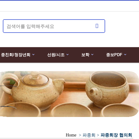
종친회/청장년회
선원/시조
보학
종보PDF
Home
> 파종회 >
파종회장 협의회