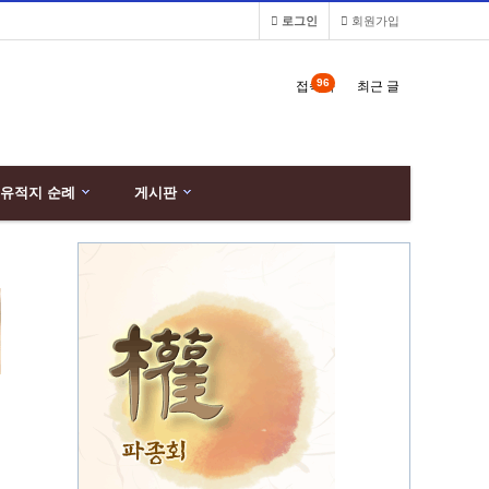
로그인
회원가입
96
접속자
최근 글
유적지 순례
게시판