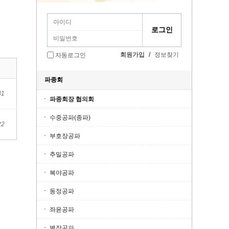
회원가입
/
정보찾기
자동로그인
파종회
31
파종회장 협의회
수중공파(종파)
22
부호장공파
추밀공파
복야공파
동정공파
좌윤공파
별장공파