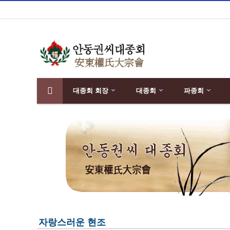
대종회 회장
대종회
파종회
분류
하위분류
자랑스러운 현조