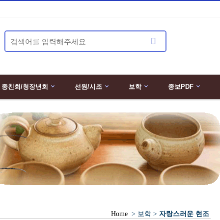
종친회/청장년회
선원/시조
보학
종보PDF
Home
> 보학 >
자랑스러운 현조