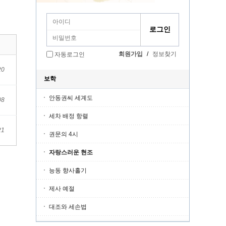
회원가입
/
정보찾기
자동로그인
20
보학
안동권씨 세계도
08
세차 배정 항렬
21
권문의 4시
자랑스러운 현조
능동 향사홀기
제사 예절
대조와 세손법