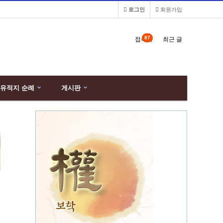
로그인
회원가입
87
접속자
최근 글
유적지 순례
게시판