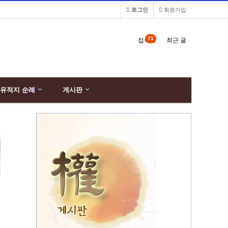
로그인
회원가입
71
접속자
최근 글
유적지 순례
게시판