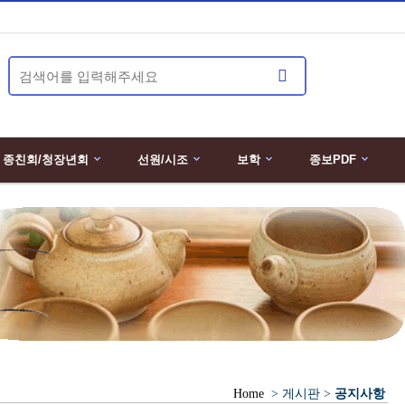
종친회/청장년회
선원/시조
보학
종보PDF
Home
> 게시판 >
공지사항