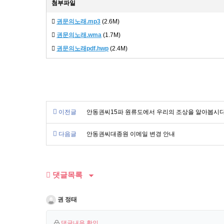
첨부파일
권문의노래.mp3
(2.6M)
권문의노래.wma
(1.7M)
권문의노래pdf.hwp
(2.4M)
이전글
안동권씨15파 원류도에서 우리의 조상을 알아봅시다
다음글
안동권씨대종원 이메일 변경 안내
댓글목록
권 정태
댓글내용 확인