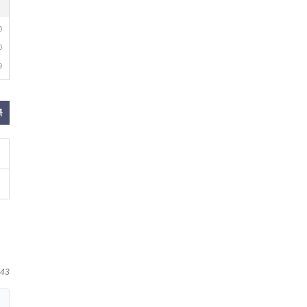
0
0
9
록
:43